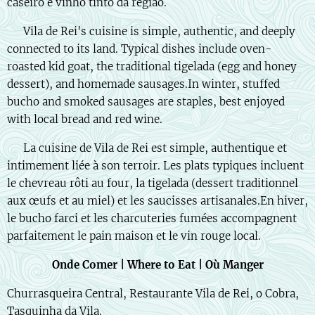
caseiro e vinho tinto da região.
🇬🇧 Vila de Rei's cuisine is simple, authentic, and deeply
connected to its land. Typical dishes include oven-
roasted kid goat, the traditional tigelada (egg and honey
dessert), and homemade sausages.In winter, stuffed
bucho and smoked sausages are staples, best enjoyed
with local bread and red wine.
🇫🇷 La cuisine de Vila de Rei est simple, authentique et
intimement liée à son terroir. Les plats typiques incluent
le chevreau rôti au four, la tigelada (dessert traditionnel
aux œufs et au miel) et les saucisses artisanales.En hiver,
le bucho farci et les charcuteries fumées accompagnent
parfaitement le pain maison et le vin rouge local.
Onde Comer | Where to Eat | Où Manger
Churrasqueira Central, Restaurante Vila de Rei, o Cobra,
Tasquinha da Vila.