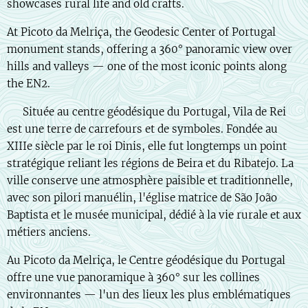
showcases rural life and old crafts.
At Picoto da Melriça, the Geodesic Center of Portugal
monument stands, offering a 360° panoramic view over
hills and valleys — one of the most iconic points along
the EN2.
🇫🇷 Située au centre géodésique du Portugal, Vila de Rei
est une terre de carrefours et de symboles. Fondée au
XIIIe siècle par le roi Dinis, elle fut longtemps un point
stratégique reliant les régions de Beira et du Ribatejo. La
ville conserve une atmosphère paisible et traditionnelle,
avec son pilori manuélin, l'église matrice de São João
Baptista et le musée municipal, dédié à la vie rurale et aux
métiers anciens.
Au Picoto da Melriça, le Centre géodésique du Portugal
offre une vue panoramique à 360° sur les collines
environnantes — l'un des lieux les plus emblématiques