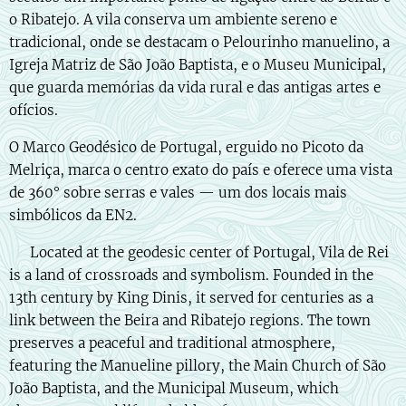
o Ribatejo. A vila conserva um ambiente sereno e
tradicional, onde se destacam o Pelourinho manuelino, a
Igreja Matriz de São João Baptista, e o Museu Municipal,
que guarda memórias da vida rural e das antigas artes e
ofícios.
O Marco Geodésico de Portugal, erguido no Picoto da
Melriça, marca o centro exato do país e oferece uma vista
de 360° sobre serras e vales — um dos locais mais
simbólicos da EN2.
🇬🇧 Located at the geodesic center of Portugal, Vila de Rei
is a land of crossroads and symbolism. Founded in the
13th century by King Dinis, it served for centuries as a
link between the Beira and Ribatejo regions. The town
preserves a peaceful and traditional atmosphere,
featuring the Manueline pillory, the Main Church of São
João Baptista, and the Municipal Museum, which