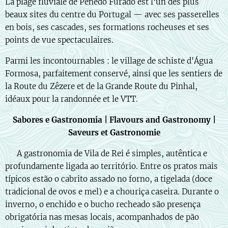
La plage fluviale de Penedo Furado est l'un des plus
beaux sites du centre du Portugal — avec ses passerelles
en bois, ses cascades, ses formations rocheuses et ses
points de vue spectaculaires.
Parmi les incontournables : le village de schiste d'Água
Formosa, parfaitement conservé, ainsi que les sentiers de
la Route du Zêzere et de la Grande Route du Pinhal,
idéaux pour la randonnée et le VTT.
Sabores e Gastronomia | Flavours and Gastronomy |
Saveurs et Gastronomie
🇵🇹 A gastronomia de Vila de Rei é simples, autêntica e
profundamente ligada ao território. Entre os pratos mais
típicos estão o cabrito assado no forno, a tigelada (doce
tradicional de ovos e mel) e a chouriça caseira. Durante o
inverno, o enchido e o bucho recheado são presença
obrigatória nas mesas locais, acompanhados de pão