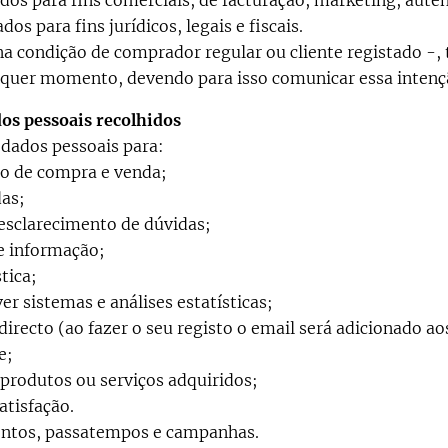
dos para fins comerciais, de facturação, marketing, auten
os para fins jurídicos, legais e fiscais.
na condição de comprador regular ou cliente registado -, t
alquer momento, devendo para isso comunicar essa inten
dos pessoais recolhidos
 dados pessoais para:
to de compra e venda;
as;
esclarecimento de dúvidas;
e informação;
tica;
er sistemas e análises estatísticas;
recto (ao fazer o seu registo o email será adicionado ao
e;
 produtos ou serviços adquiridos;
atisfação.
entos, passatempos e campanhas.