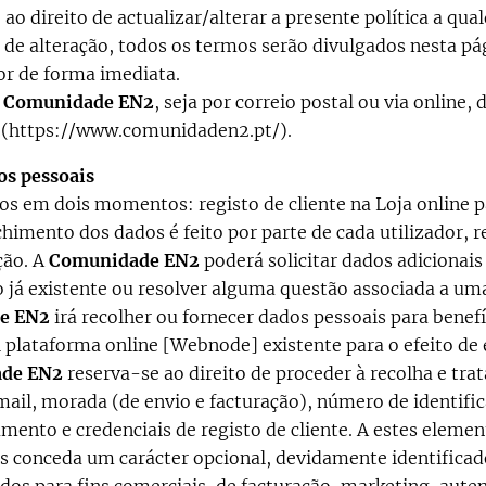
ao direito de actualizar/alterar a presente política a qua
 de alteração, todos os termos serão divulgados nesta pá
r de forma imediata.
a
Comunidade EN2
, seja por correio postal ou via online
l (https://www.comunidaden2.pt/).
os pessoais
dos em dois momentos: registo de cliente na Loja online
chimento dos dados é feito por parte de cada utilizador
ção. A
Comunidade EN2
poderá solicitar dados adicionais
 já existente ou resolver alguma questão associada a u
e EN2
irá recolher ou fornecer dados pessoais para benefíc
plataforma online [Webnode] existente para o efeito d
de EN2
reserva-se ao direito de proceder à recolha e tr
il, morada (de envio e facturação), número de identifica
mento e credenciais de registo de cliente. A estes eleme
conceda um carácter opcional, devidamente identificad