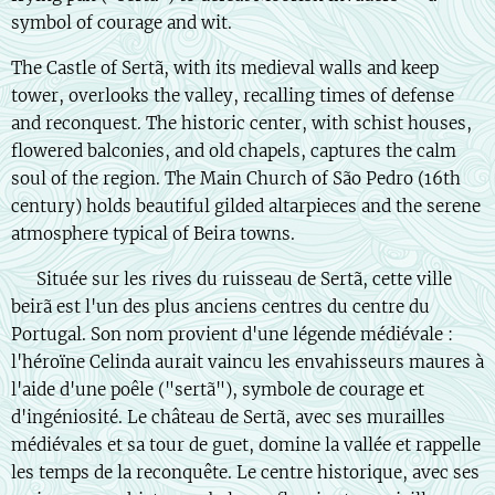
symbol of courage and wit.
The Castle of Sertã, with its medieval walls and keep
tower, overlooks the valley, recalling times of defense
and reconquest. The historic center, with schist houses,
flowered balconies, and old chapels, captures the calm
soul of the region. The Main Church of São Pedro (16th
century) holds beautiful gilded altarpieces and the serene
atmosphere typical of Beira towns.
🇫🇷 Située sur les rives du ruisseau de Sertã, cette ville
beirã est l'un des plus anciens centres du centre du
Portugal. Son nom provient d'une légende médiévale :
l'héroïne Celinda aurait vaincu les envahisseurs maures à
l'aide d'une poêle ("sertã"), symbole de courage et
d'ingéniosité. Le château de Sertã, avec ses murailles
médiévales et sa tour de guet, domine la vallée et rappelle
les temps de la reconquête. Le centre historique, avec ses