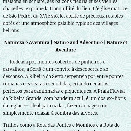
maisons en schiste, ses balcons fleuris et ses vieilles
chapelles, exprime la tranquillité du lieu. L'église matrice
de São Pedro, du XVIe siècle, abrite de précieux retables
dorés et une atmosphère paisible typique des villages
beirons.
Natureza e Aventura | Nature and Adventure | Nature et
Aventure
🇵🇹 Rodeada por montes cobertos de pinheiros e
carvalhos, a Sertã é um convite à descoberta e ao
descanso. A Ribeira da Sertã serpenteia por entre pontes
romanas e cascatas escondidas, criando cenários
perfeitos para caminhadas e piqueniques. A Praia Fluvial
da Ribeira Grande, com bandeira azul, é um dos ex-libris
da região — ideal para nadar, fazer canoagem ou
simplesmente relaxar à sombra das árvores.
Trilhos como a Rota das Pontes e Moinhos e a Rota do