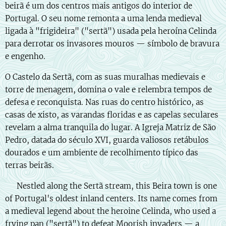
beirã é um dos centros mais antigos do interior de
Portugal. O seu nome remonta a uma lenda medieval
ligada à "frigideira" ("sertã") usada pela heroína Celinda
para derrotar os invasores mouros — símbolo de bravura
e engenho.
O Castelo da Sertã, com as suas muralhas medievais e
torre de menagem, domina o vale e relembra tempos de
defesa e reconquista. Nas ruas do centro histórico, as
casas de xisto, as varandas floridas e as capelas seculares
revelam a alma tranquila do lugar. A Igreja Matriz de São
Pedro, datada do século XVI, guarda valiosos retábulos
dourados e um ambiente de recolhimento típico das
terras beirãs.
🇬🇧 Nestled along the Sertã stream, this Beira town is one
of Portugal's oldest inland centers. Its name comes from
a medieval legend about the heroine Celinda, who used a
frying pan ("sertã") to defeat Moorish invaders — a