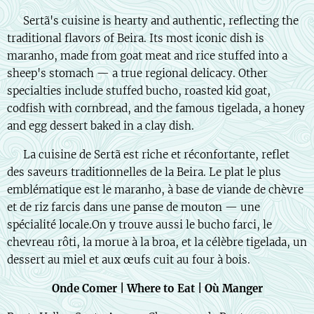
🇬🇧 Sertã's cuisine is hearty and authentic, reflecting the
traditional flavors of Beira. Its most iconic dish is
maranho, made from goat meat and rice stuffed into a
sheep's stomach — a true regional delicacy. Other
specialties include stuffed bucho, roasted kid goat,
codfish with cornbread, and the famous tigelada, a honey
and egg dessert baked in a clay dish.
🇫🇷 La cuisine de Sertã est riche et réconfortante, reflet
des saveurs traditionnelles de la Beira. Le plat le plus
emblématique est le maranho, à base de viande de chèvre
et de riz farcis dans une panse de mouton — une
spécialité locale.On y trouve aussi le bucho farci, le
chevreau rôti, la morue à la broa, et la célèbre tigelada, un
dessert au miel et aux œufs cuit au four à bois.
Onde Comer | Where to Eat | Où Manger