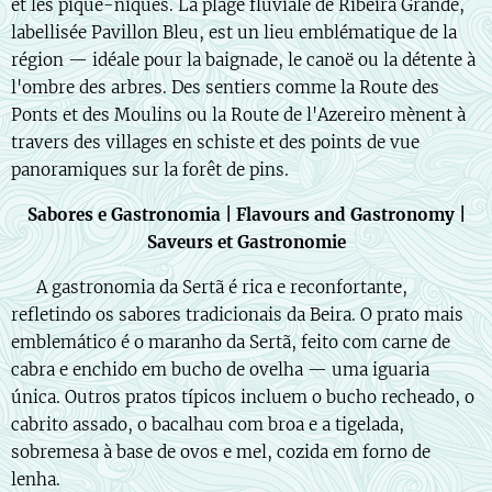
et les pique-niques. La plage fluviale de Ribeira Grande,
labellisée Pavillon Bleu, est un lieu emblématique de la
région — idéale pour la baignade, le canoë ou la détente à
l'ombre des arbres. Des sentiers comme la Route des
Ponts et des Moulins ou la Route de l'Azereiro mènent à
travers des villages en schiste et des points de vue
panoramiques sur la forêt de pins.
Sabores e Gastronomia | Flavours and Gastronomy |
Saveurs et Gastronomie
🇵🇹 A gastronomia da Sertã é rica e reconfortante,
refletindo os sabores tradicionais da Beira. O prato mais
emblemático é o maranho da Sertã, feito com carne de
cabra e enchido em bucho de ovelha — uma iguaria
única. Outros pratos típicos incluem o bucho recheado, o
cabrito assado, o bacalhau com broa e a tigelada,
sobremesa à base de ovos e mel, cozida em forno de
lenha.