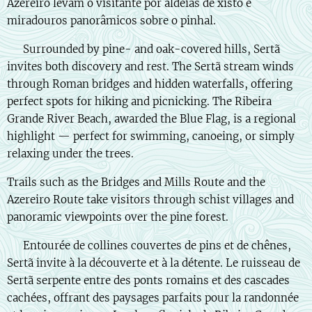
Azereiro levam o visitante por aldeias de xisto e
miradouros panorâmicos sobre o pinhal.
🇬🇧 Surrounded by pine- and oak-covered hills, Sertã
invites both discovery and rest. The Sertã stream winds
through Roman bridges and hidden waterfalls, offering
perfect spots for hiking and picnicking. The Ribeira
Grande River Beach, awarded the Blue Flag, is a regional
highlight — perfect for swimming, canoeing, or simply
relaxing under the trees.
Trails such as the Bridges and Mills Route and the
Azereiro Route take visitors through schist villages and
panoramic viewpoints over the pine forest.
🇫🇷 Entourée de collines couvertes de pins et de chênes,
Sertã invite à la découverte et à la détente. Le ruisseau de
Sertã serpente entre des ponts romains et des cascades
cachées, offrant des paysages parfaits pour la randonnée