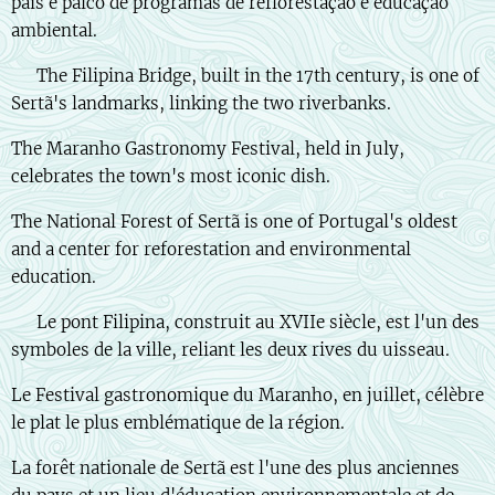
país e palco de programas de reflorestação e educação
ambiental.
🇬🇧 The Filipina Bridge, built in the 17th century, is one of
Sertã's landmarks, linking the two riverbanks.
The Maranho Gastronomy Festival, held in July,
celebrates the town's most iconic dish.
The National Forest of Sertã is one of Portugal's oldest
and a center for reforestation and environmental
education.
🇫🇷 Le pont Filipina, construit au XVIIe siècle, est l'un des
symboles de la ville, reliant les deux rives du uisseau.
Le Festival gastronomique du Maranho, en juillet, célèbre
le plat le plus emblématique de la région.
La forêt nationale de Sertã est l'une des plus anciennes