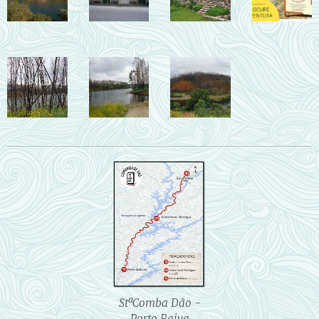
StªComba Dão -
Porto Raiva