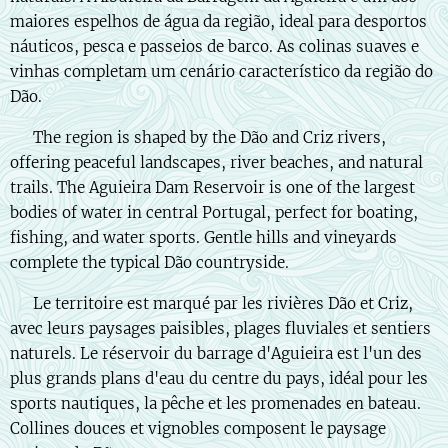
maiores espelhos de água da região, ideal para desportos
náuticos, pesca e passeios de barco. As colinas suaves e
vinhas completam um cenário característico da região do
Dão.
🇬🇧 The region is shaped by the Dão and Criz rivers,
offering peaceful landscapes, river beaches, and natural
trails. The Aguieira Dam Reservoir is one of the largest
bodies of water in central Portugal, perfect for boating,
fishing, and water sports. Gentle hills and vineyards
complete the typical Dão countryside.
🇫🇷 Le territoire est marqué par les rivières Dão et Criz,
avec leurs paysages paisibles, plages fluviales et sentiers
naturels. Le réservoir du barrage d'Aguieira est l'un des
plus grands plans d'eau du centre du pays, idéal pour les
sports nautiques, la pêche et les promenades en bateau.
Collines douces et vignobles composent le paysage