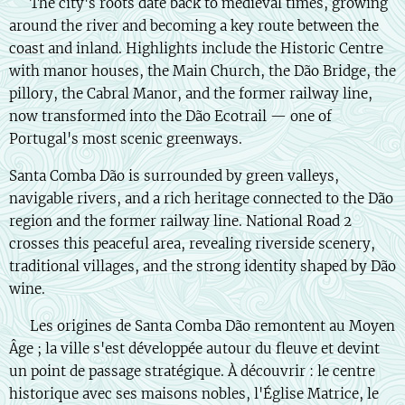
🇬🇧 The city's roots date back to medieval times, growing
around the river and becoming a key route between the
coast and inland. Highlights include the Historic Centre
with manor houses, the Main Church, the Dão Bridge, the
pillory, the Cabral Manor, and the former railway line,
now transformed into the Dão Ecotrail — one of
Portugal's most scenic greenways.
Santa Comba Dão is surrounded by green valleys,
navigable rivers, and a rich heritage connected to the Dão
region and the former railway line. National Road 2
crosses this peaceful area, revealing riverside scenery,
traditional villages, and the strong identity shaped by Dão
wine.
🇫🇷 Les origines de Santa Comba Dão remontent au Moyen
Âge ; la ville s'est développée autour du fleuve et devint
un point de passage stratégique. À découvrir : le centre
historique avec ses maisons nobles, l'Église Matrice, le