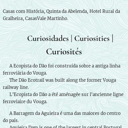
Casas com História, Quinta da Abelenda, Hotel Rural da
Gralheira, CasasVale Martinho.
|
✨ Curiosidades | Curiosities
Curiosités
🇵🇹 A Ecopista do Dão foi construída sobre a antiga linha
ferroviária do Vouga.
🇬🇧 The Dão Ecotrail was built along the former Vouga
railway line.
🇫🇷 L'Ecopista do Dão a été aménagée sur l'ancienne ligne
ferroviaire du Vouga.
🇵🇹 A Barragem da Aguieira é uma das maiores do centro
do país.
🇬🇧 Aguieira Dam is one of the largest in central Portugal.