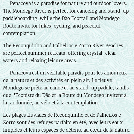
🇬🇧 Penacova is a paradise for nature and outdoor lovers.
The Mondego River is perfect for canoeing and stand-up
paddleboarding, while the Dão Ecotrail and Mondego
Route invite for hikes, cycling, and peaceful
contemplation.
The Reconquinho and Palheiros e Zorro River Beaches
are perfect summer retreats, offering crystal-clear
waters and relaxing leisure areas.
🇫🇷 Penacova est un véritable paradis pour les amoureux
de la nature et des activités en plein air. Le fleuve
Mondego se prête au canoë et au stand-up paddle, tandis
que l'Ecopiste du Dão et la Route du Mondego invitent à
la randonnée, au vélo et à la contemplation.
Les plages fluviales de Reconquinho et de Palheiros e
Zorro sont des refuges parfaits en été, avec leurs eaux
limpides et leurs espaces de détente au cœur de la nature.