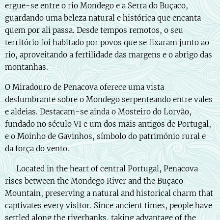
ergue-se entre o rio Mondego e a Serra do Buçaco,
guardando uma beleza natural e histórica que encanta
quem por ali passa. Desde tempos remotos, o seu
território foi habitado por povos que se fixaram junto ao
rio, aproveitando a fertilidade das margens e o abrigo das
montanhas.
O Miradouro de Penacova oferece uma vista
deslumbrante sobre o Mondego serpenteando entre vales
e aldeias. Destacam-se ainda o Mosteiro do Lorvão,
fundado no século VI e um dos mais antigos de Portugal,
e o Moinho de Gavinhos, símbolo do património rural e
da força do vento.
🇬🇧 Located in the heart of central Portugal, Penacova
rises between the Mondego River and the Buçaco
Mountain, preserving a natural and historical charm that
captivates every visitor. Since ancient times, people have
settled along the riverbanks, taking advantage of the