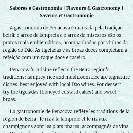
Sabores e Gastronomia | Flavours & Gastronomy |
Saveurs et Gastronomie
🇵🇹 A gastronomia de Penacova é marcada pela tradição
beirã: o arroz de lampreia e o arroz de míscaros são os
pratos mais emblemáticos, acompanhados por vinhos da
região do Dão. As tigeladas e as broas doces completam a
refeição com um toque doce e caseiro.
🇬🇧 Penacova's cuisine reflects the Beira region's
traditions: lamprey rice and mushroom rice are signature
dishes, best enjoyed with local Dão wines. For dessert,
try the tigeladas (honeyed custard cakes) and sweet
broas.
🇫🇷 La gastronomie de Penacova reflète les traditions de la
région de Beira : le riz à la lamproie et le riz aux
champignons sont les plats phares, accompagnés de vins