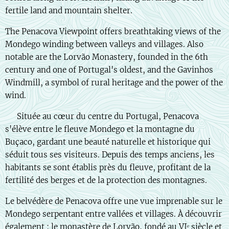
fertile land and mountain shelter.
The Penacova Viewpoint offers breathtaking views of the
Mondego winding between valleys and villages. Also
notable are the Lorvão Monastery, founded in the 6th
century and one of Portugal's oldest, and the Gavinhos
Windmill, a symbol of rural heritage and the power of the
wind.
🇫🇷 Située au cœur du centre du Portugal, Penacova
s'élève entre le fleuve Mondego et la montagne du
Buçaco, gardant une beauté naturelle et historique qui
séduit tous ses visiteurs. Depuis des temps anciens, les
habitants se sont établis près du fleuve, profitant de la
fertilité des berges et de la protection des montagnes.
Le belvédère de Penacova offre une vue imprenable sur le
Mondego serpentant entre vallées et villages. À découvrir
également : le monastère de Lorvão, fondé au VIᵉ siècle et