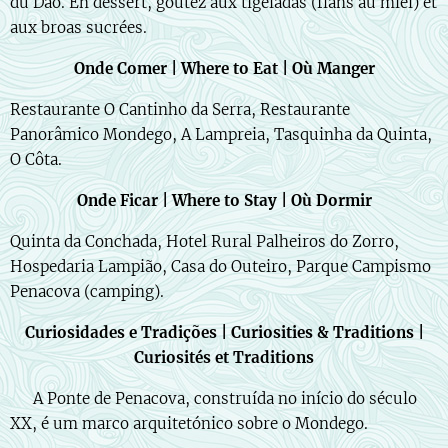
du Dão. En dessert, goûtez aux tigeladas (flans au miel) et
aux broas sucrées.
Onde Comer | Where to Eat | Où Manger
Restaurante O Cantinho da Serra, Restaurante
Panorâmico Mondego, A Lampreia, Tasquinha da Quinta,
O Côta.
Onde Ficar | Where to Stay | Où Dormir
Quinta da Conchada, Hotel Rural Palheiros do Zorro,
Hospedaria Lampião, Casa do Outeiro, Parque Campismo
Penacova (camping).
Curiosidades e Tradições | Curiosities & Traditions |
Curiosités et Traditions
🇵🇹 A Ponte de Penacova, construída no início do século
XX, é um marco arquitetónico sobre o Mondego.