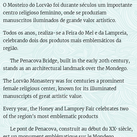
O Mosteiro do Lorvão foi durante séculos um importante
centro religioso feminino, onde se produziam
manuscritos iluminados de grande valor artístico.
Todos os anos, realiza-se a Feira do Mel e da Lampreia,
celebrando dois dos produtos mais emblemáticos da
região.
🇬🇧 The Penacova Bridge, built in the early 20th century,
stands as an architectural landmark over the Mondego.
The Lorvão Monastery was for centuries a prominent
female religious center, known for its illuminated
manuscripts of great artistic value.
Every year, the Honey and Lamprey Fair celebrates two
of the region's most emblematic products
🇫🇷 Le pont de Penacova, construit au début du XXᵉ siècle,
est un monument emblématique sur le Mondego.