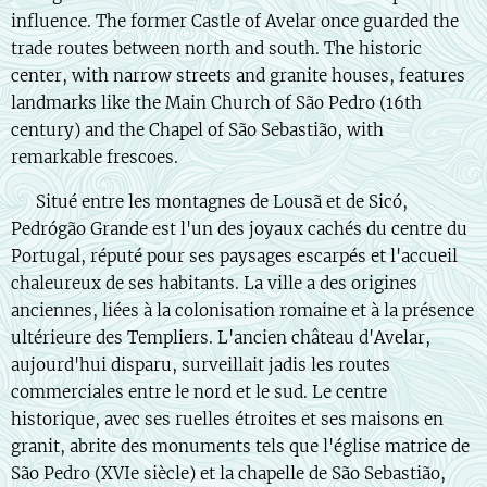
influence. The former Castle of Avelar once guarded the
trade routes between north and south. The historic
center, with narrow streets and granite houses, features
landmarks like the Main Church of São Pedro (16th
century) and the Chapel of São Sebastião, with
remarkable frescoes.
🇫🇷 Situé entre les montagnes de Lousã et de Sicó,
Pedrógão Grande est l'un des joyaux cachés du centre du
Portugal, réputé pour ses paysages escarpés et l'accueil
chaleureux de ses habitants. La ville a des origines
anciennes, liées à la colonisation romaine et à la présence
ultérieure des Templiers. L'ancien château d'Avelar,
aujourd'hui disparu, surveillait jadis les routes
commerciales entre le nord et le sud. Le centre
historique, avec ses ruelles étroites et ses maisons en
granit, abrite des monuments tels que l'église matrice de
São Pedro (XVIe siècle) et la chapelle de São Sebastião,