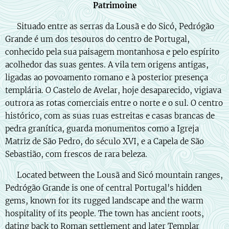
Patrimoine
🇵🇹 Situado entre as serras da Lousã e do Sicó, Pedrógão
Grande é um dos tesouros do centro de Portugal,
conhecido pela sua paisagem montanhosa e pelo espírito
acolhedor das suas gentes. A vila tem origens antigas,
ligadas ao povoamento romano e à posterior presença
templária. O Castelo de Avelar, hoje desaparecido, vigiava
outrora as rotas comerciais entre o norte e o sul. O centro
histórico, com as suas ruas estreitas e casas brancas de
pedra granítica, guarda monumentos como a Igreja
Matriz de São Pedro, do século XVI, e a Capela de São
Sebastião, com frescos de rara beleza.
🇬🇧 Located between the Lousã and Sicó mountain ranges,
Pedrógão Grande is one of central Portugal's hidden
gems, known for its rugged landscape and the warm
hospitality of its people. The town has ancient roots,
dating back to Roman settlement and later Templar