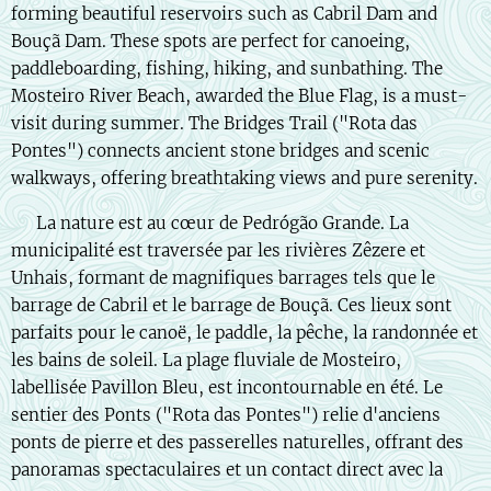
forming beautiful reservoirs such as Cabril Dam and
Bouçã Dam. These spots are perfect for canoeing,
paddleboarding, fishing, hiking, and sunbathing. The
Mosteiro River Beach, awarded the Blue Flag, is a must-
visit during summer. The Bridges Trail ("Rota das
Pontes") connects ancient stone bridges and scenic
walkways, offering breathtaking views and pure serenity.
🇫🇷 La nature est au cœur de Pedrógão Grande. La
municipalité est traversée par les rivières Zêzere et
Unhais, formant de magnifiques barrages tels que le
barrage de Cabril et le barrage de Bouçã. Ces lieux sont
parfaits pour le canoë, le paddle, la pêche, la randonnée et
les bains de soleil. La plage fluviale de Mosteiro,
labellisée Pavillon Bleu, est incontournable en été. Le
sentier des Ponts ("Rota das Pontes") relie d'anciens
ponts de pierre et des passerelles naturelles, offrant des
panoramas spectaculaires et un contact direct avec la