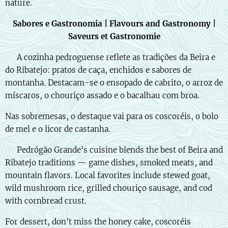
nature.
Sabores e Gastronomia | Flavours and Gastronomy |
Saveurs et Gastronomie
🇵🇹 A cozinha pedroguense reflete as tradições da Beira e
do Ribatejo: pratos de caça, enchidos e sabores de
montanha. Destacam-se o ensopado de cabrito, o arroz de
míscaros, o chouriço assado e o bacalhau com broa.
Nas sobremesas, o destaque vai para os coscoréis, o bolo
de mel e o licor de castanha.
🇬🇧 Pedrógão Grande's cuisine blends the best of Beira and
Ribatejo traditions — game dishes, smoked meats, and
mountain flavors. Local favorites include stewed goat,
wild mushroom rice, grilled chouriço sausage, and cod
with cornbread crust.
For dessert, don't miss the honey cake, coscoréis