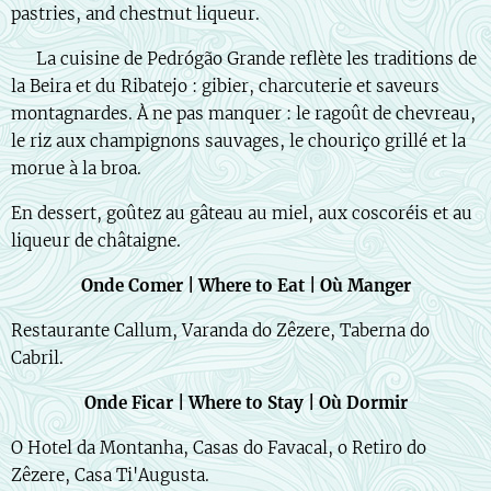
pastries, and chestnut liqueur.
🇫🇷 La cuisine de Pedrógão Grande reflète les traditions de
la Beira et du Ribatejo : gibier, charcuterie et saveurs
montagnardes. À ne pas manquer : le ragoût de chevreau,
le riz aux champignons sauvages, le chouriço grillé et la
morue à la broa.
En dessert, goûtez au gâteau au miel, aux coscoréis et au
liqueur de châtaigne.
Onde Comer | Where to Eat | Où Manger
Restaurante Callum, Varanda do Zêzere, Taberna do
Cabril.
Onde Ficar | Where to Stay | Où Dormir
O Hotel da Montanha, Casas do Favacal, o Retiro do
Zêzere, Casa Ti'Augusta.