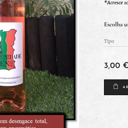
*Acresce 10
Escolha u
Tipo
3,00
A