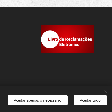
Aceitar apenas o necessário
Aceitar tudo
Idiomas
Português
English