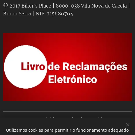
© 2017 Biker´s Place | 8900-038 Vila Nova de Cacela |
Bruno Serra | NIF. 215686764
Desenvolvido por
Webnode
Cookies
Utilizamos cookies para permitir o funcionamento adequado
Idiomas