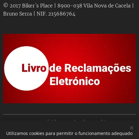
© 2017 Biker´s Place | 8900-038 Vila Nova de Cacela |
Bruno Serra | NIF. 215686764
Desenvolvido por
Webnode
Cookies
Utilizamos cookies para permitir o funcionamento adequado
Idiomas