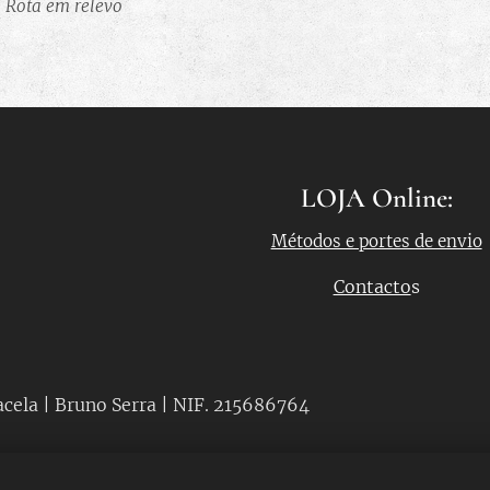
Rota em relevo
 em relevo
0x40cm
0x20cm
LOJA Online:
Métodos e portes de envio
Contacto
s
acela | Bruno Serra | NIF. 215686764