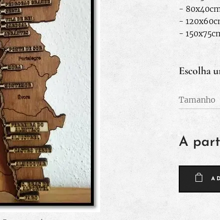
- 80x40cm
- 120x60c
- 150x75c
Escolha u
Tamanho
A part
A