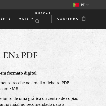
PT
BUSCAR
IENTE
MAIS
CARRINHO
 EN2 PDF
em formato digital.
ento recebe no email o ficheiro PDF
 com 4MB.
 junto de uma gráfica ou centro de copias
manho máximo recomendado para a