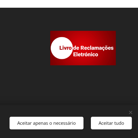
Aceitar apenas o necessário
Aceitar tudo
Idiomas
Português
English