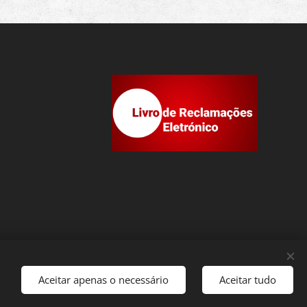
Aceitar apenas o necessário
Aceitar tudo
Idiomas
Português
English