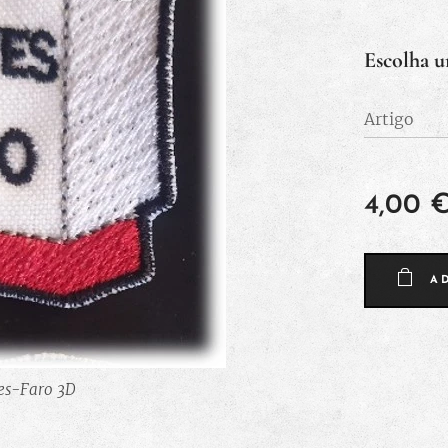
Escolha u
Artigo
4,00
2 Faro-Chaves
A
2 Chaves-Faro
- Chaves 3D
es-Faro 3D