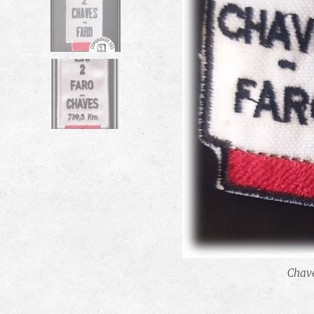
Marco EN
Marco EN
Faro 
Chav