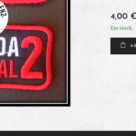
4,00
Em stock
A