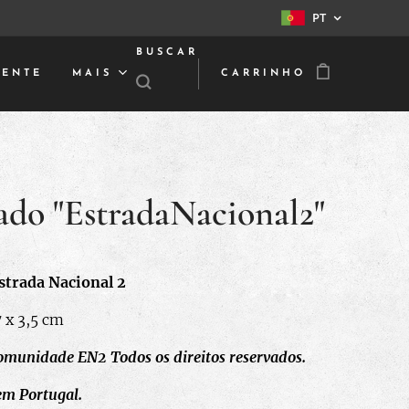
PT
BUSCAR
IENTE
MAIS
CARRINHO
ado "EstradaNacional2"
strada Nacional 2
 x 3,5 cm
munidade EN2 Todos os direitos reservados.
em Portugal.