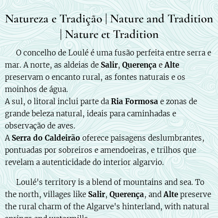
Natureza e Tradição | Nature and Tradition
| Nature et Tradition
🇵🇹 O concelho de Loulé é uma fusão perfeita entre serra e
mar. A norte, as aldeias de
Salir
,
Querença
e
Alte
preservam o encanto rural, as fontes naturais e os
moinhos de água.
A sul, o litoral inclui parte da
Ria Formosa
e zonas de
grande beleza natural, ideais para caminhadas e
observação de aves.
A
Serra do Caldeirão
oferece paisagens deslumbrantes,
pontuadas por sobreiros e amendoeiras, e trilhos que
revelam a autenticidade do interior algarvio.
🇬🇧 Loulé's territory is a blend of mountains and sea. To
the north, villages like
Salir
,
Querença
, and
Alte
preserve
the rural charm of the Algarve's hinterland, with natural