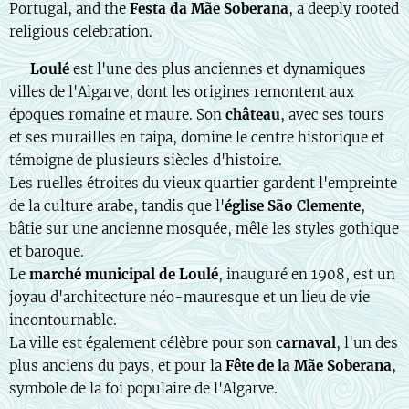
Portugal, and the
Festa da Mãe Soberana
, a deeply rooted
religious celebration.
🇫🇷
Loulé
est l'une des plus anciennes et dynamiques
villes de l'Algarve, dont les origines remontent aux
époques romaine et maure. Son
château
, avec ses tours
et ses murailles en taipa, domine le centre historique et
témoigne de plusieurs siècles d'histoire.
Les ruelles étroites du vieux quartier gardent l'empreinte
de la culture arabe, tandis que l'
église São Clemente
,
bâtie sur une ancienne mosquée, mêle les styles gothique
et baroque.
Le
marché municipal de Loulé
, inauguré en 1908, est un
joyau d'architecture néo-mauresque et un lieu de vie
incontournable.
La ville est également célèbre pour son
carnaval
, l'un des
plus anciens du pays, et pour la
Fête de la Mãe Soberana
,
symbole de la foi populaire de l'Algarve.