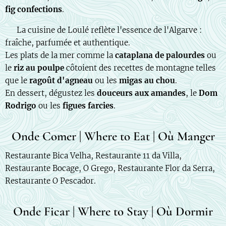
fig confections
.
🇫🇷 La cuisine de Loulé reflète l'essence de l'Algarve :
fraîche, parfumée et authentique.
Les plats de la mer comme la
cataplana de palourdes
ou
le
riz au poulpe
côtoient des recettes de montagne telles
que le
ragoût d'agneau
ou les
migas au chou
.
En dessert, dégustez les
douceurs aux amandes
, le
Dom
Rodrigo
ou les
figues farcies
.
Onde Comer | Where to Eat | Où Manger
Restaurante Bica Velha, Restaurante 11 da Villa,
Restaurante Bocage, O Grego, Restaurante Flor da Serra,
Restaurante O Pescador.
Onde Ficar | Where to Stay | Où Dormir