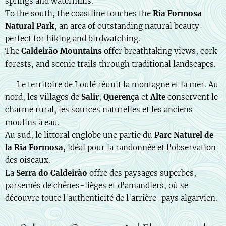
springs and watermills.
To the south, the coastline touches the
Ria Formosa
Natural Park
, an area of outstanding natural beauty
perfect for hiking and birdwatching.
The
Caldeirão Mountains
offer breathtaking views, cork
forests, and scenic trails through traditional landscapes.
🇫🇷 Le territoire de Loulé réunit la montagne et la mer. Au
nord, les villages de
Salir
,
Querença
et
Alte
conservent le
charme rural, les sources naturelles et les anciens
moulins à eau.
Au sud, le littoral englobe une partie du
Parc Naturel de
la Ria Formosa
, idéal pour la randonnée et l'observation
des oiseaux.
La
Serra do Caldeirão
offre des paysages superbes,
parsemés de chênes-lièges et d'amandiers, où se
découvre toute l'authenticité de l'arrière-pays algarvien.