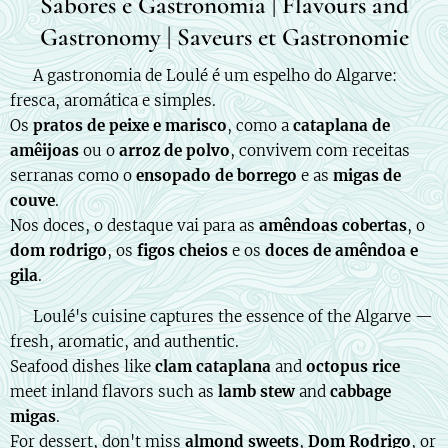
Sabores e Gastronomia | Flavours and
Gastronomy | Saveurs et Gastronomie
🇵🇹 A gastronomia de Loulé é um espelho do Algarve:
fresca, aromática e simples.
Os
pratos de peixe e marisco
, como a
cataplana de
amêijoas
ou o
arroz de polvo
, convivem com receitas
serranas como o
ensopado de borrego
e as
migas de
couve
.
Nos doces, o destaque vai para as
amêndoas cobertas
, o
dom rodrigo
, os
figos cheios
e os
doces de amêndoa e
gila
.
🇬🇧 Loulé's cuisine captures the essence of the Algarve —
fresh, aromatic, and authentic.
Seafood dishes like
clam cataplana
and
octopus rice
meet inland flavors such as
lamb stew
and
cabbage
migas
.
For dessert, don't miss
almond sweets
,
Dom Rodrigo
, or