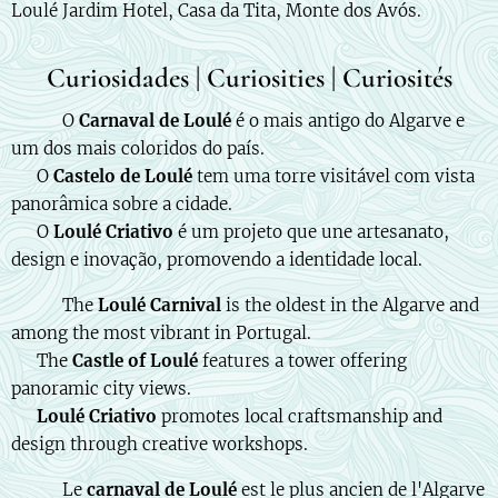
Loulé Jardim Hotel, Casa da Tita, Monte dos Avós.
Curiosidades | Curiosities | Curiosités
🇵🇹 🎭 O
Carnaval de Loulé
é o mais antigo do Algarve e
um dos mais coloridos do país.
🏰 O
Castelo de Loulé
tem uma torre visitável com vista
panorâmica sobre a cidade.
🎨 O
Loulé Criativo
é um projeto que une artesanato,
design e inovação, promovendo a identidade local.
🇬🇧 🎭 The
Loulé Carnival
is the oldest in the Algarve and
among the most vibrant in Portugal.
🏰 The
Castle of Loulé
features a tower offering
panoramic city views.
🎨
Loulé Criativo
promotes local craftsmanship and
design through creative workshops.
🇫🇷 🎭 Le
carnaval de Loulé
est le plus ancien de l'Algarve