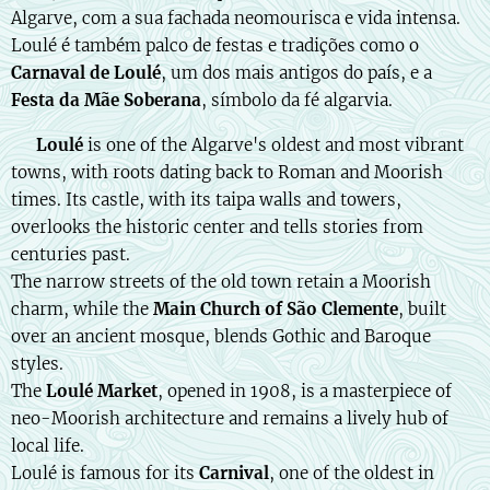
Algarve, com a sua fachada neomourisca e vida intensa.
Loulé é também palco de festas e tradições como o
Carnaval de Loulé
, um dos mais antigos do país, e a
Festa da Mãe Soberana
, símbolo da fé algarvia.
🇬🇧
Loulé
is one of the Algarve's oldest and most vibrant
towns, with roots dating back to Roman and Moorish
times. Its castle, with its taipa walls and towers,
overlooks the historic center and tells stories from
centuries past.
The narrow streets of the old town retain a Moorish
charm, while the
Main Church of São Clemente
, built
over an ancient mosque, blends Gothic and Baroque
styles.
The
Loulé Market
, opened in 1908, is a masterpiece of
neo-Moorish architecture and remains a lively hub of
local life.
Loulé is famous for its
Carnival
, one of the oldest in