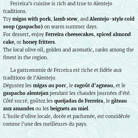
🇬🇧 Ferreira's cuisine is rich and true to Alentejo
traditions.
Try
migas with pork
,
lamb stew
, and
Alentejo-style cold
soup (gaspacho)
on warm summer days.
For dessert, enjoy
Ferreira cheesecakes
,
spiced almond
cake
, or
honey fritters
.
The local olive oil, golden and aromatic, ranks among the
finest in the region.
🇫🇷 La gastronomie de Ferreira est riche et fidèle aux
traditions de l'Alentejo.
Dégustez les
migas au porc
, le
ragoût d'agneau
, et le
gaspacho alentejan
pendant les chaudes journées d'été.
Côté sucré, goûtez les
queijadas de Ferreira
, le
gâteau
aux amandes
ou les
beignets au miel
.
L'huile d'olive locale, dorée et parfumée, est considérée
comme l'une des meilleures du pays.