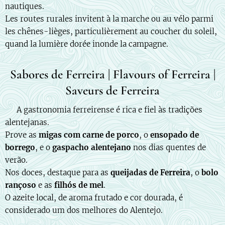
nautiques.
Les routes rurales invitent à la marche ou au vélo parmi
les chênes-lièges, particulièrement au coucher du soleil,
quand la lumière dorée inonde la campagne.
Sabores de Ferreira | Flavours of Ferreira |
Saveurs de Ferreira
🇵🇹 A gastronomia ferreirense é rica e fiel às tradições
alentejanas.
Prove as
migas com carne de porco
, o
ensopado de
borrego
, e o
gaspacho alentejano
nos dias quentes de
verão.
Nos doces, destaque para as
queijadas de Ferreira
, o
bolo
rançoso
e as
filhós de mel
.
O azeite local, de aroma frutado e cor dourada, é
considerado um dos melhores do Alentejo.