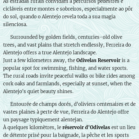
As estradas rurais convidam a percursos pedestres e
cicláveis entre montes e sobreiros, especialmente ao pôr
do sol, quando o Alentejo revela toda a sua magia
silenciosa.
🇬🇧 Surrounded by golden fields, centuries-old olive
trees, and vast plains that stretch endlessly, Ferreira do
Alentejo offers a true Alentejo landscape.
Just a few kilometers away, the
Odivelas Reservoir
is a
popular spot for swimming, fishing, and water sports.
The rural roads invite peaceful walks or bike rides among
cork oaks and farmlands, especially at sunset, when the
Alentejo's quiet beauty shines.
🇫🇷 Entourée de champs dorés, d'oliviers centenaires et de
vastes plaines à perte de vue, Ferreira do Alentejo offre
un paysage typiquement alentejan.
À quelques kilomètres, le
réservoir d'Odivelas
est un lieu
de détente prisé pour la baignade, la pêche et les sports