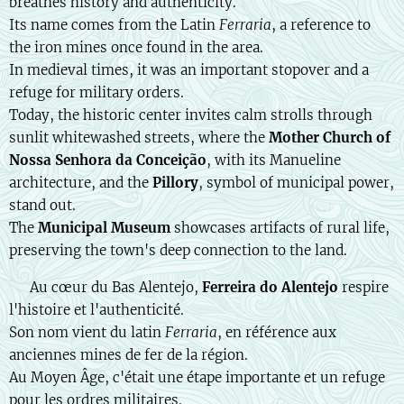
breathes history and authenticity.
Its name comes from the Latin
Ferraria
, a reference to
the iron mines once found in the area.
In medieval times, it was an important stopover and a
refuge for military orders.
Today, the historic center invites calm strolls through
sunlit whitewashed streets, where the
Mother Church of
Nossa Senhora da Conceição
, with its Manueline
architecture, and the
Pillory
, symbol of municipal power,
stand out.
The
Municipal Museum
showcases artifacts of rural life,
preserving the town's deep connection to the land.
🇫🇷 Au cœur du Bas Alentejo,
Ferreira do Alentejo
respire
l'histoire et l'authenticité.
Son nom vient du latin
Ferraria
, en référence aux
anciennes mines de fer de la région.
Au Moyen Âge, c'était une étape importante et un refuge
pour les ordres militaires.