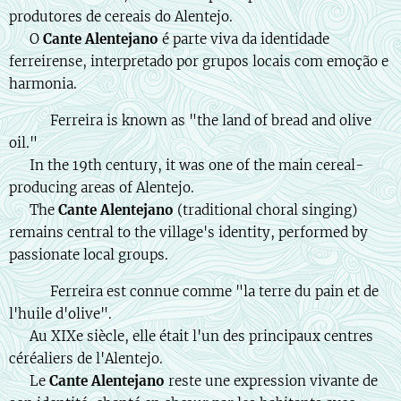
produtores de cereais do Alentejo.
🎶 O
Cante Alentejano
é parte viva da identidade
ferreirense, interpretado por grupos locais com emoção e
harmonia.
🇬🇧 🌾 Ferreira is known as "the land of bread and olive
oil."
📜 In the 19th century, it was one of the main cereal-
producing areas of Alentejo.
🎶 The
Cante Alentejano
(traditional choral singing)
remains central to the village's identity, performed by
passionate local groups.
🇫🇷 🌾 Ferreira est connue comme "la terre du pain et de
l'huile d'olive".
📜 Au XIXe siècle, elle était l'un des principaux centres
céréaliers de l'Alentejo.
🎶 Le
Cante Alentejano
reste une expression vivante de