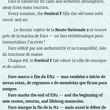
🕊️ Faro is famed for its calm and authentic atmosphere,
away from mass tourism.
🎶 Every summer, the
Festival F
fills the old town with
music and art.
🇫🇷 🏁 Le dernier repère de la
Route Nationale 2
se trouve
près de la marina de Faro — un lieu emblématique pour
immortaliser l'arrivée !
🕊️ Faro séduit par son authenticité et sa tranquillité, loin
du tourisme de masse.
🎶 Chaque été, le
Festival F
fait vibrer la ville de musique
et de culture.
✨
Faro marca o fim da EN2 — mas também o início de
novas rotas, de regressos e de memórias que ficam para
sempre.
✨
Faro marks the end of EN2 — and the beginning of
new routes, returns, and lifelong memories.
✨
Faro marque la fin de la N2 — mais aussi le début de