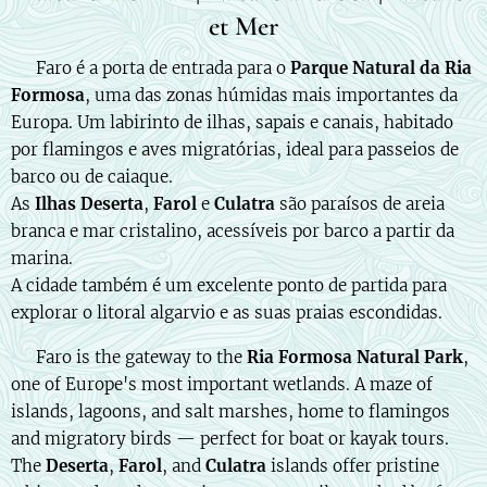
et Mer
🇵🇹 Faro é a porta de entrada para o
Parque Natural da Ria
Formosa
, uma das zonas húmidas mais importantes da
Europa. Um labirinto de ilhas, sapais e canais, habitado
por flamingos e aves migratórias, ideal para passeios de
barco ou de caiaque.
As
Ilhas Deserta
,
Farol
e
Culatra
são paraísos de areia
branca e mar cristalino, acessíveis por barco a partir da
marina.
A cidade também é um excelente ponto de partida para
explorar o litoral algarvio e as suas praias escondidas.
🇬🇧 Faro is the gateway to the
Ria Formosa Natural Park
,
one of Europe's most important wetlands. A maze of
islands, lagoons, and salt marshes, home to flamingos
and migratory birds — perfect for boat or kayak tours.
The
Deserta
,
Farol
, and
Culatra
islands offer pristine