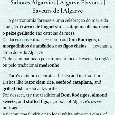
Sabores Algarvios | Algarve Flavours |
Saveurs de l'Algarve
🇵🇹 A gastronomia farense é uma celebração do mar e da
tradição. O
arroz de lingueirão
, a
cataplana de marisco
e
o
peixe grelhado
são estrelas da mesa.
Os doces conventuais — como os
Dom Rodrigos
, os
morgadinhos de amêndoa
e as
figos cheios
— revelam a
alma doce do Algarve.
Tudo acompanhado por vinhos brancos frescos da região
ou pelo tradicional
medronho
.
🇬🇧 Faro's cuisine celebrates the sea and its traditions.
Dishes like
razor clam rice
,
seafood cataplana
, and
grilled fish
are local favorites.
For dessert, try the traditional
Dom Rodrigos
,
almond
sweets
, and
stuffed figs
, symbols of Algarve's sweet
heritage.
Pair your meal with crisp local white wine or a glass of