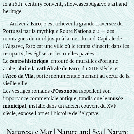
in a 16th-century convent, showcases Algarve's art and
heritage.
🇫🇷 Arriver à
Faro
, c'est achever la grande traversée du
Portugal par la mythique Route Nationale 2 — des
montagnes du nord jusqu'à la mer du sud. Capitale de
l'Algarve, Faro est une ville où le temps s'inscrit dans les
remparts, les églises et les ruelles pavées.
Le
centre historique
, entouré de murailles d'origine
arabe, abrite la
cathédrale de Faro
, du XIIIᵉ siècle, et
l'
Arco da Vila
, porte monumentale menant au cœur de la
vieille ville.
Les vestiges romains d'
Ossonoba
rappellent son
importance commerciale antique, tandis que le
musée
municipal
, installé dans un ancien couvent du XVIᵉ
siècle, expose l'art et l'histoire de l'Algarve.
Natureza e Mar | Nature and Sea | Nature