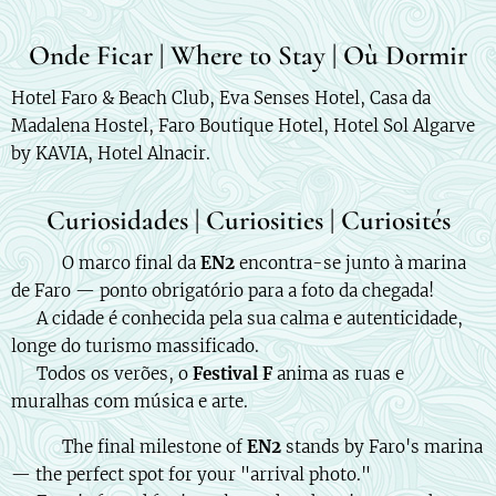
Onde Ficar | Where to Stay | Où Dormir
Hotel Faro & Beach Club, Eva Senses Hotel, Casa da
Madalena Hostel, Faro Boutique Hotel, Hotel Sol Algarve
by KAVIA, Hotel Alnacir.
Curiosidades | Curiosities | Curiosités
🇵🇹 🏁 O marco final da
EN2
encontra-se junto à marina
de Faro — ponto obrigatório para a foto da chegada!
🕊️ A cidade é conhecida pela sua calma e autenticidade,
longe do turismo massificado.
🎶 Todos os verões, o
Festival F
anima as ruas e
muralhas com música e arte.
🇬🇧 🏁 The final milestone of
EN2
stands by Faro's marina
— the perfect spot for your "arrival photo."