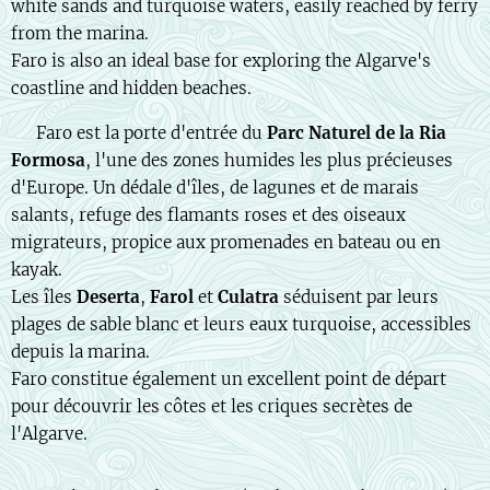
white sands and turquoise waters, easily reached by ferry
from the marina.
Faro is also an ideal base for exploring the Algarve's
coastline and hidden beaches.
🇫🇷 Faro est la porte d'entrée du
Parc Naturel de la Ria
Formosa
, l'une des zones humides les plus précieuses
d'Europe. Un dédale d'îles, de lagunes et de marais
salants, refuge des flamants roses et des oiseaux
migrateurs, propice aux promenades en bateau ou en
kayak.
Les îles
Deserta
,
Farol
et
Culatra
séduisent par leurs
plages de sable blanc et leurs eaux turquoise, accessibles
depuis la marina.
Faro constitue également un excellent point de départ
pour découvrir les côtes et les criques secrètes de
l'Algarve.