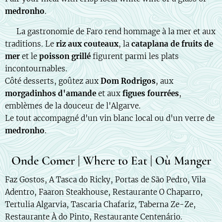
medronho
.
🇫🇷 La gastronomie de Faro rend hommage à la mer et aux
traditions. Le
riz aux couteaux
, la
cataplana de fruits de
mer
et le
poisson grillé
figurent parmi les plats
incontournables.
Côté desserts, goûtez aux
Dom Rodrigos
, aux
morgadinhos d'amande
et aux
figues fourrées
,
emblèmes de la douceur de l'Algarve.
Le tout accompagné d'un vin blanc local ou d'un verre de
medronho
.
Onde Comer | Where to Eat | Où Manger
Faz Gostos, A Tasca do Ricky, Portas de São Pedro, Vila
Adentro, Faaron Steakhouse, Restaurante O Chaparro,
Tertulia Algarvia, Tascaria Chafariz, Taberna Ze-Ze,
Restaurante À do Pinto, Restaurante Centenário.