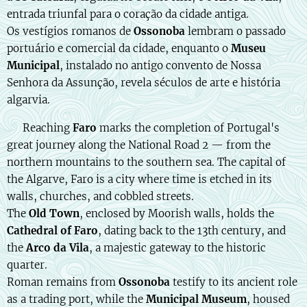
entrada triunfal para o coração da cidade antiga.
Os vestígios romanos de
Ossonoba
lembram o passado
portuário e comercial da cidade, enquanto o
Museu
Municipal
, instalado no antigo convento de Nossa
Senhora da Assunção, revela séculos de arte e história
algarvia.
🇬🇧 Reaching
Faro
marks the completion of Portugal's
great journey along the National Road 2 — from the
northern mountains to the southern sea. The capital of
the Algarve, Faro is a city where time is etched in its
walls, churches, and cobbled streets.
The
Old Town
, enclosed by Moorish walls, holds the
Cathedral of Faro
, dating back to the 13th century, and
the
Arco da Vila
, a majestic gateway to the historic
quarter.
Roman remains from
Ossonoba
testify to its ancient role
as a trading port, while the
Municipal Museum
, housed