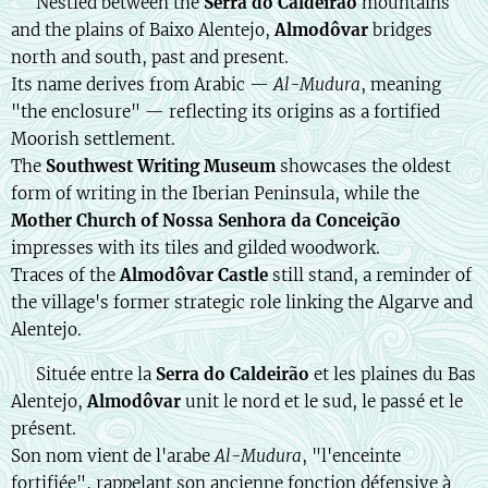
🇬🇧 Nestled between the
Serra do Caldeirão
mountains
and the plains of Baixo Alentejo,
Almodôvar
bridges
north and south, past and present.
Its name derives from Arabic —
Al-Mudura
, meaning
"the enclosure" — reflecting its origins as a fortified
Moorish settlement.
The
Southwest Writing Museum
showcases the oldest
form of writing in the Iberian Peninsula, while the
Mother Church of Nossa Senhora da Conceição
impresses with its tiles and gilded woodwork.
Traces of the
Almodôvar Castle
still stand, a reminder of
the village's former strategic role linking the Algarve and
Alentejo.
🇫🇷 Située entre la
Serra do Caldeirão
et les plaines du Bas
Alentejo,
Almodôvar
unit le nord et le sud, le passé et le
présent.
Son nom vient de l'arabe
Al-Mudura
, "l'enceinte
fortifiée", rappelant son ancienne fonction défensive à