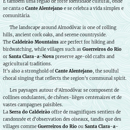
É também uma região de forte identidade cultural, onde
se canta o
Cante Alentejano
e se celebra a vida simples e
comunitária.
🇬🇧 The landscape around Almodôvar is one of rolling
hills, ancient cork oaks, and serene countryside.
The
Caldeirão Mountains
are perfect for hiking and
birdwatching, while villages such as
Guerreiros do Rio
or
Santa Clara-a-Nova
preserve age-old crafts and
agricultural traditions.
It's also a stronghold of
Cante Alentejano
, the soulful
choral singing that reflects the region's communal spirit.
🇫🇷 Les paysages autour d'Almodôvar se composent de
collines ondulantes, de chênes-lièges centenaires et de
vastes campagnes paisibles.
La
Serra do Caldeirão
offre de magnifiques sentiers de
randonnée et d'observation des oiseaux, tandis que des
villages comme
Guerreiros do Rio
ou
Santa Clara-a-