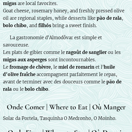
migas
are local favorites.
Goat cheese, rosemary honey, and freshly pressed olive
oil are regional staples, while desserts like
pão de rala
,
bolo chibo
, and
filhós
bring a sweet finish.
🇫🇷 La gastronomie d'Almodôvar est simple et
savoureuse.
Les plats de gibier comme le
ragoût de sanglier
ou les
migas aux asperges
sont incontournables.
Le
fromage de chèvre
, le
miel de romarin
et l'
huile
d'olive fraîche
accompagnent parfaitement le repas,
avant de terminer avec des douceurs comme le
pão de
rala
ou le
bolo chibo
.
Onde Comer | Where to Eat | Où Manger
Solar da Portela, Tasquinha O Medronho, O Moinho.