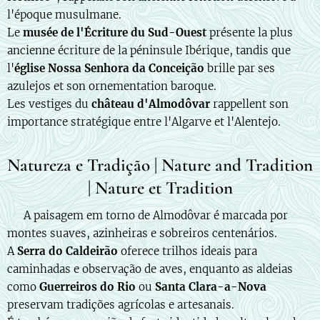
l'époque musulmane.
Le
musée de l'Écriture du Sud-Ouest
présente la plus
ancienne écriture de la péninsule Ibérique, tandis que
l'
église Nossa Senhora da Conceição
brille par ses
azulejos et son ornementation baroque.
Les vestiges du
château d'Almodôvar
rappellent son
importance stratégique entre l'Algarve et l'Alentejo.
Natureza e Tradição | Nature and Tradition
| Nature et Tradition
🇵🇹 A paisagem em torno de Almodôvar é marcada por
montes suaves, azinheiras e sobreiros centenários.
A
Serra do Caldeirão
oferece trilhos ideais para
caminhadas e observação de aves, enquanto as aldeias
como
Guerreiros do Rio
ou
Santa Clara-a-Nova
preservam tradições agrícolas e artesanais.