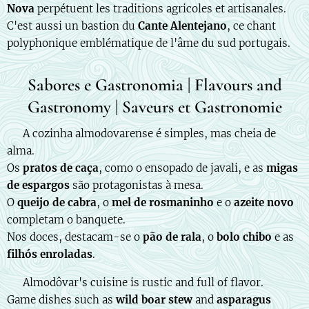
Nova
perpétuent les traditions agricoles et artisanales.
C'est aussi un bastion du
Cante Alentejano
, ce chant
polyphonique emblématique de l'âme du sud portugais.
Sabores e Gastronomia | Flavours and
Gastronomy | Saveurs et Gastronomie
🇵🇹 A cozinha almodovarense é simples, mas cheia de
alma.
Os
pratos de caça
, como o ensopado de javali, e as
migas
de espargos
são protagonistas à mesa.
O
queijo de cabra
, o
mel de rosmaninho
e o
azeite novo
completam o banquete.
Nos doces, destacam-se o
pão de rala
, o
bolo chibo
e as
filhós enroladas
.
🇬🇧 Almodôvar's cuisine is rustic and full of flavor.
Game dishes such as
wild boar stew
and
asparagus