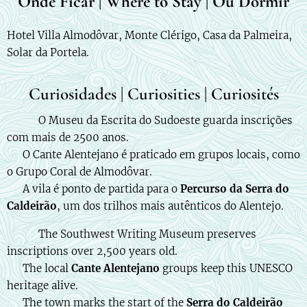
Onde Ficar | Where to Stay | Où Dormir
Hotel Villa Almodôvar, Monte Clérigo, Casa da Palmeira,
Solar da Portela.
Curiosidades | Curiosities | Curiosités
🇵🇹 📜 O Museu da Escrita do Sudoeste guarda inscrições
com mais de 2500 anos.
🎶 O Cante Alentejano é praticado em grupos locais, como
o Grupo Coral de Almodôvar.
🌳 A vila é ponto de partida para o
Percurso da Serra do
Caldeirão
, um dos trilhos mais autênticos do Alentejo.
🇬🇧 📜 The Southwest Writing Museum preserves
inscriptions over 2,500 years old.
🎶 The local
Cante Alentejano
groups keep this UNESCO
heritage alive.
🌳 The town marks the start of the
Serra do Caldeirão