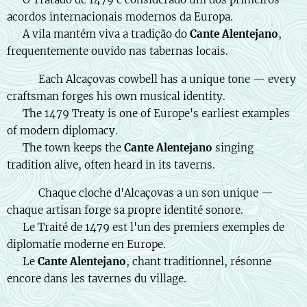
acordos internacionais modernos da Europa.
🎶 A vila mantém viva a tradição do
Cante Alentejano
,
frequentemente ouvido nas tabernas locais.
🇬🇧 🔔 Each Alcaçovas cowbell has a unique tone — every
craftsman forges his own musical identity.
📜 The 1479 Treaty is one of Europe's earliest examples
of modern diplomacy.
🎶 The town keeps the
Cante Alentejano
singing
tradition alive, often heard in its taverns.
🇫🇷 🔔 Chaque cloche d'Alcaçovas a un son unique —
chaque artisan forge sa propre identité sonore.
📜 Le Traité de 1479 est l'un des premiers exemples de
diplomatie moderne en Europe.
🎶 Le
Cante Alentejano
, chant traditionnel, résonne
encore dans les tavernes du village.