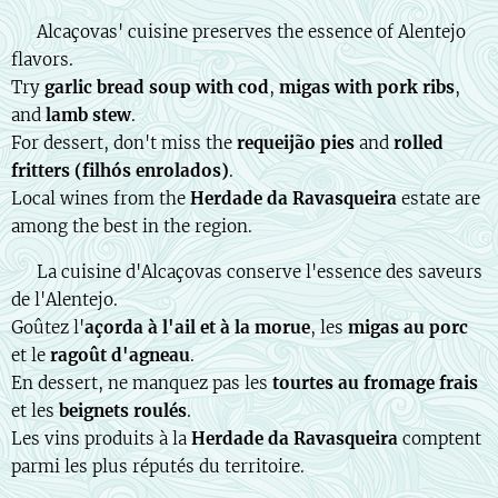
🇬🇧 Alcaçovas' cuisine preserves the essence of Alentejo
flavors.
Try
garlic bread soup with cod
,
migas with pork ribs
,
and
lamb stew
.
For dessert, don't miss the
requeijão pies
and
rolled
fritters (filhós enrolados)
.
Local wines from the
Herdade da Ravasqueira
estate are
among the best in the region.
🇫🇷 La cuisine d'Alcaçovas conserve l'essence des saveurs
de l'Alentejo.
Goûtez l'
açorda à l'ail et à la morue
, les
migas au porc
et le
ragoût d'agneau
.
En dessert, ne manquez pas les
tourtes au fromage frais
et les
beignets roulés
.
Les vins produits à la
Herdade da Ravasqueira
comptent
parmi les plus réputés du territoire.