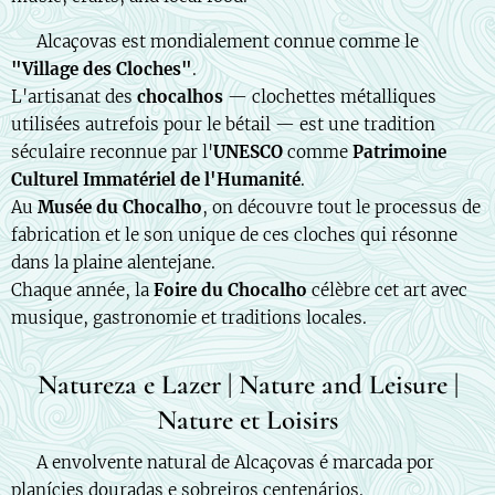
🇫🇷 Alcaçovas est mondialement connue comme le
"Village des Cloches"
.
L'artisanat des
chocalhos
— clochettes métalliques
utilisées autrefois pour le bétail — est une tradition
séculaire reconnue par l'
UNESCO
comme
Patrimoine
Culturel Immatériel de l'Humanité
.
Au
Musée du Chocalho
, on découvre tout le processus de
fabrication et le son unique de ces cloches qui résonne
dans la plaine alentejane.
Chaque année, la
Foire du Chocalho
célèbre cet art avec
musique, gastronomie et traditions locales.
Natureza e Lazer | Nature and Leisure |
Nature et Loisirs
🇵🇹 A envolvente natural de Alcaçovas é marcada por
planícies douradas e sobreiros centenários.