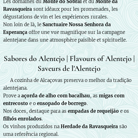
Les domaines du
Monte do Sobral
et du
Monte da
Ravasqueira
sont idéaux pour les promenades, les
dégustations de vin et les expériences rurales.
Non loin de là, le
Sanctuaire Nossa Senhora da
Esperança
offre une vue magnifique sur la campagne
alentejane dans une atmosphère paisible et spirituelle.
Sabores do Alentejo | Flavours of Alentejo |
Saveurs de l'Alentejo
🇵🇹 A cozinha de Alcaçovas preserva o melhor da tradição
alentejana.
Prove a
açorda de alho com bacalhau
, as
migas com
entrecosto
e o
ensopado de borrego
.
Nos doces, destaque para as
empadas de requeijão
e os
filhós enrolados
.
Os vinhos produzidos na
Herdade da Ravasqueira
são
uma referência regional.