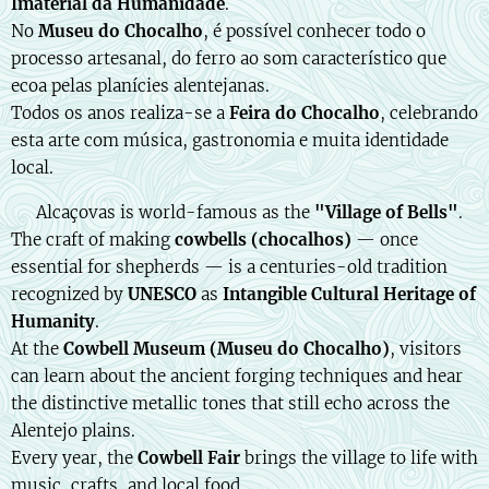
Imaterial da Humanidade
.
No
Museu do Chocalho
, é possível conhecer todo o
processo artesanal, do ferro ao som característico que
ecoa pelas planícies alentejanas.
Todos os anos realiza-se a
Feira do Chocalho
, celebrando
esta arte com música, gastronomia e muita identidade
local.
🇬🇧 Alcaçovas is world-famous as the
"Village of Bells"
.
The craft of making
cowbells (chocalhos)
— once
essential for shepherds — is a centuries-old tradition
recognized by
UNESCO
as
Intangible Cultural Heritage of
Humanity
.
At the
Cowbell Museum (Museu do Chocalho)
, visitors
can learn about the ancient forging techniques and hear
the distinctive metallic tones that still echo across the
Alentejo plains.
Every year, the
Cowbell Fair
brings the village to life with
music, crafts, and local food.