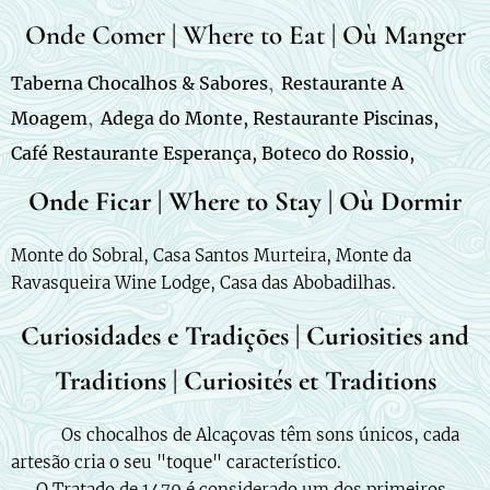
Onde Comer | Where to Eat | Où Manger
,
Taberna Chocalhos & Sabores
Restaurante A
,
Moagem
Adega do Monte, Restaurante Piscinas,
Café Restaurante Esperança, Boteco do Rossio,
Onde Ficar | Where to Stay | Où Dormir
Monte do Sobral, Casa Santos Murteira, Monte da
Ravasqueira Wine Lodge, Casa das Abobadilhas.
Curiosidades e Tradições | Curiosities and
Traditions | Curiosités et Traditions
🇵🇹 🔔 Os chocalhos de Alcaçovas têm sons únicos, cada
artesão cria o seu "toque" característico.
📜 O Tratado de 1479 é considerado um dos primeiros