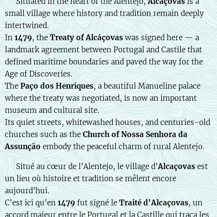
🇬🇧 Situated in the heart of the Alentejo,
Alcaçovas
is a
small village where history and tradition remain deeply
intertwined.
In
1479
, the
Treaty of Alcáçovas
was signed here — a
landmark agreement between Portugal and Castile that
defined maritime boundaries and paved the way for the
Age of Discoveries.
The
Paço dos Henriques
, a beautiful Manueline palace
where the treaty was negotiated, is now an important
museum and cultural site.
Its quiet streets, whitewashed houses, and centuries-old
churches such as the
Church of Nossa Senhora da
Assunção
embody the peaceful charm of rural Alentejo.
🇫🇷 Situé au cœur de l'Alentejo, le village d'
Alcaçovas
est
un lieu où histoire et tradition se mêlent encore
aujourd'hui.
C'est ici qu'en
1479
fut signé le
Traité d'Alcaçovas
, un
accord majeur entre le Portugal et la Castille qui traça les