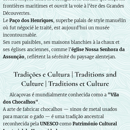
frontières maritimes et ouvrit la voie à l'ère des Grandes
Découvertes.
Le
Paço dos Henriques
, superbe palais de style manuélin
où fut négocié le traité, est aujourd'hui un musée
incontournable.
Ses rues paisibles, ses maisons blanchies à la chaux et
ses églises anciennes, comme l'
église Nossa Senhora da
Assunção
, reflètent la sérénité du paysage alentejan.
Tradições e Cultura | Traditions and
Culture | Traditions et Culture
🇵🇹 Alcaçovas é mundialmente conhecida como a
"Vila
dos Chocalhos"
.
A arte de fabricar chocalhos — sinos de metal usados
para marcar o gado — é uma tradição ancestral
reconhecida pela
UNESCO
como
Património Cultural