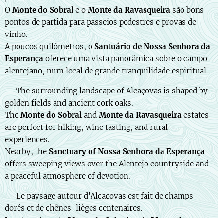
O
Monte do Sobral
e o
Monte da Ravasqueira
são bons
pontos de partida para passeios pedestres e provas de
vinho.
A poucos quilómetros, o
Santuário de Nossa Senhora da
Esperança
oferece uma vista panorâmica sobre o campo
alentejano, num local de grande tranquilidade espiritual.
🇬🇧 The surrounding landscape of Alcaçovas is shaped by
golden fields and ancient cork oaks.
The
Monte do Sobral
and
Monte da Ravasqueira
estates
are perfect for hiking, wine tasting, and rural
experiences.
Nearby, the
Sanctuary of Nossa Senhora da Esperança
offers sweeping views over the Alentejo countryside and
a peaceful atmosphere of devotion.
🇫🇷 Le paysage autour d'Alcaçovas est fait de champs
dorés et de chênes-lièges centenaires.